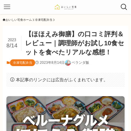
おいしい宅食ホーム
冷凍宅配弁当
【ほほえみ御膳】の口コミ評判＆
2023
レビュー｜調理師がお試し10食セ
8/14
ットを食べたリアルな感想！
2023年8月14日
ベランダ飯
冷凍宅配弁当
本記事のリンクには広告がふくまれています。