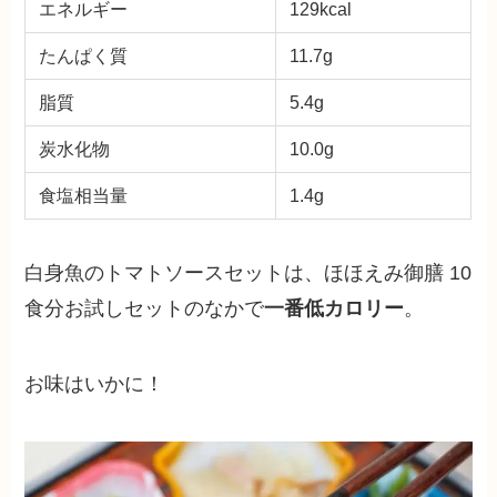
エネルギー
129kcal
たんぱく質
11.7g
脂質
5.4g
炭水化物
10.0g
食塩相当量
1.4g
白身魚のトマトソースセットは、ほほえみ御膳 10
食分お試しセットのなかで
一番低カロリー
。
お味はいかに！