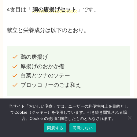
4食目は「
鶏の唐揚げセット
」です。
献立と栄養成分は以下のとおり。
鶏の唐揚げ
厚揚げのおかか煮
白菜とツナのソテー
ブロッコリーのごま和え
当サイト「おいしい宅食」では、ユーザーの利便性向上を目的とし
てCookie（クッキー）を使用しています。引き続き閲覧される場
エネルギー
321kcal
合、Cookie の使用に同意したものとみなされます。
たんぱく質
16.7g
同意する
同意しない