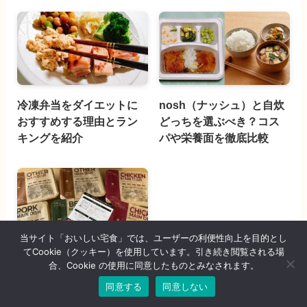
冷凍弁当をダイエットに
nosh（ナッシュ）と自炊
おすすめする理由とラン
どっちを選ぶべき？コス
キングを紹介
パや栄養面を徹底比較
当サイト「おいしい宅食」では、ユーザーの利便性向上を目的とし
てCookie（クッキー）を使用しています。引き続き閲覧される場
nosh（ナッシュ）のクー
合、Cookie の使用に同意したものとみなされます。
ポンを徹底調査！使い方
同意する
同意しない
までくわしく紹介