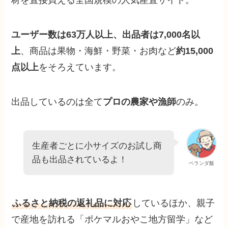
材を直接買える全国規模の人気産直サイト。
ユーザー数は63万人以上、出品者は7,000名以
上
、商品は果物・海鮮・野菜・お肉など
約15,000
点以上
をそろえています。
出品しているのは全て
プロの農家や漁師
のみ。
生産者ごとに小サイズのお試し商
品も出品されているよ！
ベランダ飯
ふるさと納税の返礼品に対応
しているほか、親子
で産地を訪れる「ポケマルおやこ地方留学」など