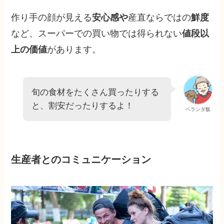
作り手の顔が見える
安心感や
産直ならではの
鮮度
など、スーパーでの買い物では得られない
値段以
上の価値
があります。
旬の食材をたくさん買ったりする
と、割安だったりするよ！
ベランダ飯
生産者とのコミュニケーション