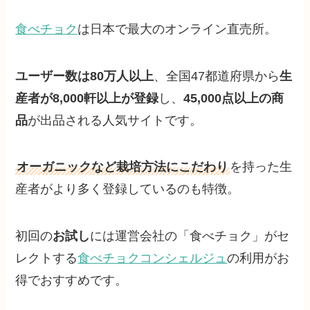
食べチョク
は日本で最大のオンライン直売所。
ユーザー数は80万人以上
、全国47都道府県から
生
産者が8,000軒以上が登録
し、
45,000点以上の商
品
が出品される人気サイトです。
オーガニックなど栽培方法にこだわり
を持った生
産者がより多く登録しているのも特徴。
初回の
お試し
には運営会社の「食べチョク」がセ
レクトする
食べチョクコンシェルジュ
の利用がお
得でおすすめです。