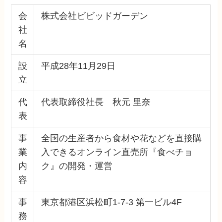
会
株式会社ビビッドガーデン
社
名
設
平成28年11月29日
立
代
代表取締役社長 秋元 里奈
表
事
全国の生産者から食材や花などを直接購
業
入できるオンライン直売所『食べチョ
内
ク』の開発・運営
容
事
東京都港区浜松町1-7-3 第一ビル4F
務