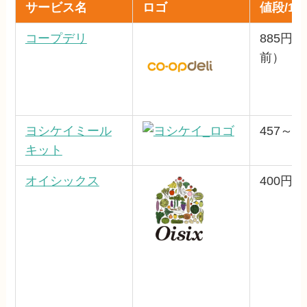
サービス名
ロゴ
値段/1食
コープデリ
885円～
前）
ヨシケイミール
457～6
キット
オイシックス
400円～