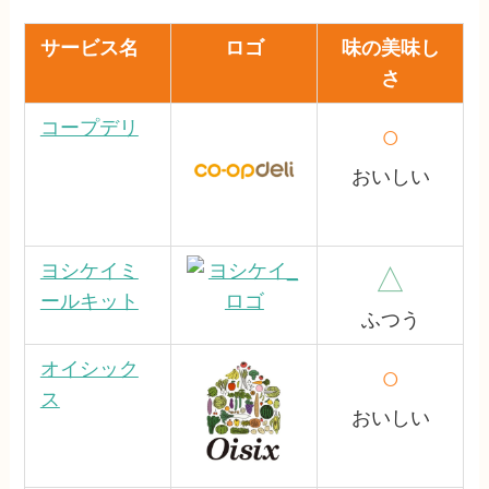
サービス名
ロゴ
味の美味し
さ
コープデリ
○
おいしい
ヨシケイミ
△
ールキット
ふつう
オイシック
○
ス
おいしい