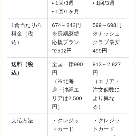
• 1回/3週
• 1回/3週
• 1回/1ヶ月
1食当たりの
674～842円
599～698円
料金（税
※長期継続
※ナッシュ
込）
応援プラン
クラブ最安
で592円
499円
送料（税
全国一律990
913～2,827
込）
円
円
（※北海
（エリア・
道・沖縄エ
注文個数に
リアは2,500
より異な
円）
る）
支払方法
・クレジッ
・クレジッ
トカード
トカード