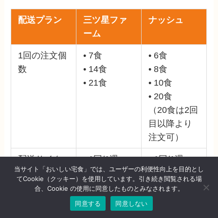
配送プラン
三ツ星ファ
ナッシュ
ーム
1回の注文個
• 7食
• 6食
数
• 14食
• 8食
• 21食
• 10食
• 20食
（20食は2回
目以降より
注文可）
配送サイク
• 1回/1週
• 1回/1週
当サイト「おいしい宅食」では、ユーザーの利便性向上を目的とし
ル
• 1回/2週
• 1回/2週
てCookie（クッキー）を使用しています。引き続き閲覧される場
• 1回/3週
• 1回/3週
合、Cookie の使用に同意したものとみなされます。
• 1回/1ヶ月
同意する
同意しない