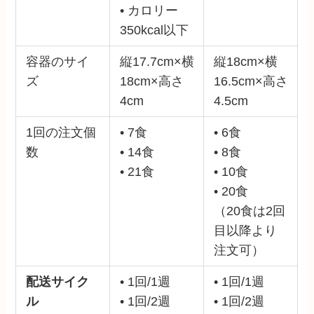
• カロリー
350kcal以下
容器のサイ
縦17.7cm×横
縦18cm×横
ズ
18cm×高さ
16.5cm×⾼さ
4cm
4.5cm
1回の注文個
• 7食
• 6食
数
• 14食
• 8食
• 21食
• 10食
• 20食
（20食は2回
目以降より
注文可）
配送サイク
• 1回/1週
• 1回/1週
ル
• 1回/2週
• 1回/2週