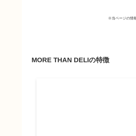
MORE THAN DELIの特徴
メリット（良い点・おすすめな
デメリット（悪い点・いまいち
他社の宅配弁当との比較
MORE THAN DELIの評判・口
MORE THAN DELIの総合評価
※当ページの情
MORE THAN DELIの特徴