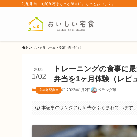
宅配弁当、宅配食材をもっと身近に。もっとおいしく。
おいしい宅食ホーム
冷凍宅配弁当
トレーニングの食事に最適！
2023
1/02
弁当を1ヶ月体験（レビ
2023年1月2日
ベランダ飯
冷凍宅配弁当
本記事のリンクには広告がふくまれています