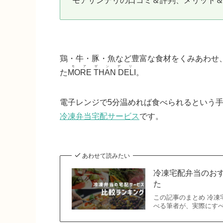
モアザンデリの口コミ＆評判、メリット
鶏・牛・豚・魚など豊富な食材をくみあわせ
モアザンデリ
た
MORE THAN DELI
。
電子レンジで5分温めれば食べられるという
冷凍弁当宅配サービス
です。
あわせて読みたい
冷凍宅配弁当のおす
た
この記事のまとめ 冷凍
べる筆者が、実際にす