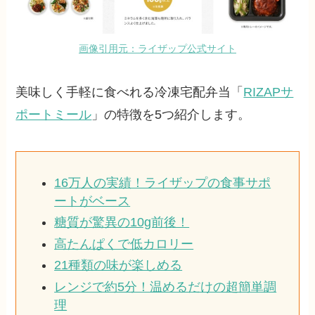
画像引用元：ライザップ公式サイト
美味しく手軽に食べれる冷凍宅配弁当「
RIZAPサ
ポートミール
」の特徴を5つ紹介します。
16万人の実績！ライザップの食事サポ
ートがベース
糖質が驚異の10g前後！
高たんぱくで低カロリー
21種類の味が楽しめる
レンジで約5分！温めるだけの超簡単調
理