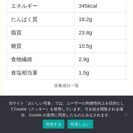
エネルギー
345kcal
たんぱく質
18.2g
脂質
23.8g
糖質
10.5g
食物繊維
2.9g
食塩相当量
1.5g
栄養成分一覧
当サイト「おいしい宅食」では、ユーザーの利便性向上を目的とし
メインの唐揚げ、お肉は柔らかいけど衣が固かっ
てCookie（クッキー）を使用しています。引き続き閲覧される場
たですが、味は和風の味付けであっさりいただけ
合、Cookie の使用に同意したものとみなされます。
ました。
同意する
同意しない