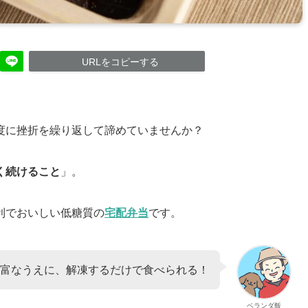
URLをコピーする
度に挫折を繰り返して諦めていませんか？
く続けること
」。
利でおいしい低糖質の
宅配弁当
です。
富なうえに、解凍するだけで食べられる！
ベランダ飯