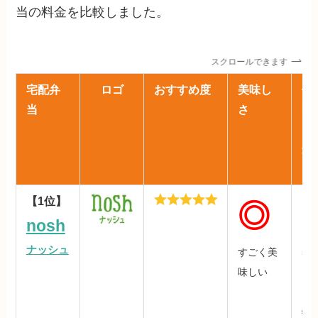
当の料金を比較しました。
スクロールできます
宅配弁
ロゴ
おすすめ度
美味し
値
当
さ
あ
（
込
【1位】
◎
nosh
ナッシュ
すごく美
59
味しい
円/
※
特