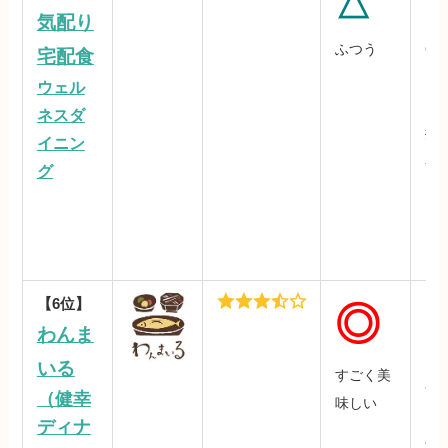
△
○
気配り
ふつう
64
宅配食
1食
ウェル
（
ネスダ
援
イニン
宅
グ
【6位】
◎
わんま
1,
いる
すごく美
食
（健幸
味しい
※
ディナ
95