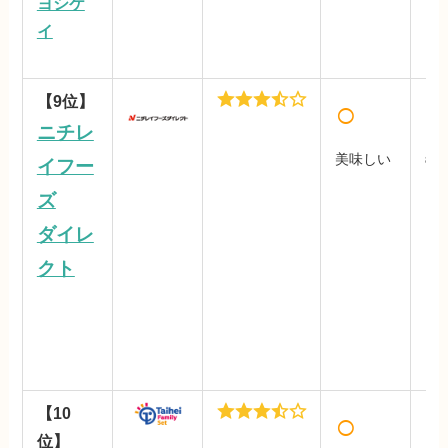
※
ヨシケ
19
イ
（
【9位】
○
○
ニチレ
美味しい
819
イフー
（
ズ
り
ダイレ
クト
【10
○
○
位】