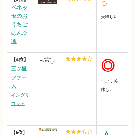
○
ベネッ
セのお
美味しい
590
うちご
食
はん
冷
凍
【4位】
○
◎
三ツ星
ファー
68
すごく美
1食
ム
味しい
イングリ
ウッド
【5位】