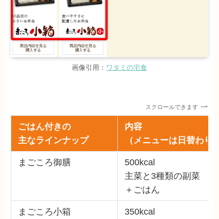
画像引用：
ワタミの宅食
スクロールできます
ごはん付きの
内容
主なラインナップ
（メニューは日替わり
まごころ御膳
500kcal
主菜と3種類の副菜
＋ごはん
まごころ小箱
350kcal