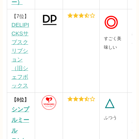
ー）
【7位】
◎
DELIPI
CKSサ
85
すごく美
ブスク
初回
味しい
リプシ
～
ョン
（旧シ
ェフボ
ックス
【8位】
△
シンプ
ふつう
ルミー
39
ル
食