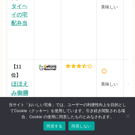
タイヘ
美味しい
72
イの宅
～
配弁当
（
ー
【11
○
○
位】
ほほえ
美味しい
64
み御膳
お試
ベルー
円/
当サイト「おいしい宅食」では、ユーザーの利便性向上を目的とし
ナ
てCookie（クッキー）を使用しています。引き続き閲覧される場
合、Cookie の使用に同意したものとみなされます。
【12
○
同意する
同意しない
位】