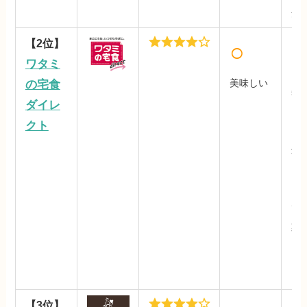
安4
【2位】
○
ワタミ
の宅食
美味しい
56
ダイレ
円/
クト
※
最安
円
（
で
菜
【3位】